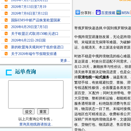
2026年7月27日至8月2日
2026年7月13日至7月19
分享到：
百度搜藏
MSN
2026年7月6日至7月12日
国际EMS中邮产品恢复欧盟国家
2026年6月29日至7月5日
寄俄罗斯快递选择,中国到俄罗斯快递,
关于欧盟正式取消150欧元进口
中俄跨境贸易蓬勃发展，无论是跨境
2026年6月22日-28日国
明、末端派送无保障等难题。为破解
新的欧盟海关规则对于低价值进口
运、合规清关、本土派送全链路资源
关于2026年端午节假期安排通
时效不稳是中俄跨境物流的核心难题
更多...
直达渠道，时效分层适配不同需求。
在12-20天，兼顾效率与性价比，
清关效率直接决定物流进度，也是众
持
双清包税一站式服务
，涵盖客清、
繁琐手续，有效规避扣货、查验、滞
专线适配性极强，全面覆盖各类发货
居百货、3C配件；同时支持带电、
大宗货物、整柜拼柜运输，都能精准
服务透明靠谱，杜绝隐形消费与售后
询，物流状态一目了然。末端对接俄
远地区也可精准送达。收费标准公开
以上只查询公司专线，
深耕广州本地跨境物流多年，文捷国
查询其他线路请按这..
收、货物打包、物流跟进、售后答疑
货放心。