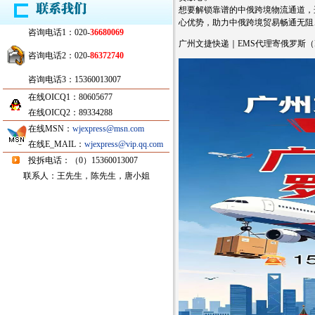
想要解锁靠谱的中俄跨境物流通道，
心优势，助力中俄跨境贸易畅通无阻
咨询电话1：020-
36680069
广州文捷快递｜EMS代理寄俄罗斯（
咨询电话2：020-
86372740
咨询电话3：15360013007
在线OICQ1：80605677
在线OICQ2：89334288
在线MSN：
wjexpress@msn.com
在线E_MAIL：
wjexpress@vip.qq.com
投拆电话：（0）15360013007
联系人：王先生，陈先生，唐小姐