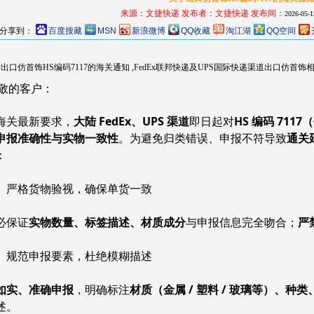
来源：文捷快递
发布者：
文捷快递
发布间：
2026-05-1
分享到：
百度搜藏
MSN
新浪微博
QQ收藏
淘江湖
QQ空间
出口仿首饰HS编码7117的海关通知 ,FedEx联邦快递及UPS国际快递渠道出口仿首
敬的客户：
海关最新要求，
大陆 FedEx、UPS 渠道
即日起对
HS 编码 711
申报准确性与实物一致性
。为避免归类错误、申报不符导致
通关
：
、严格货物验视，确保单货一致
必保证
实物数量、标签描述、材质成分
与申报信息完全吻合；
严
、规范申报要素，杜绝模糊描述
如实、准确申报
，明确标注
材质（金属 / 塑料 / 玻璃等）、种
述。