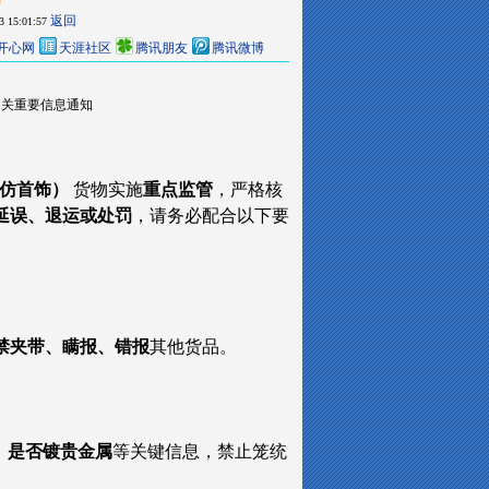
返回
3 15:01:57
开心网
天涯社区
腾讯朋友
腾讯微博
饰相关重要信息通知
7（仿首饰）
货物实施
重点监管
，严格核
延误、退运或处罚
，请务必配合以下要
禁夹带、瞒报、错报
其他货品。
类、是否镀贵金属
等关键信息，禁止笼统