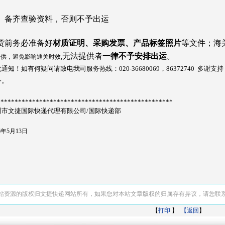
、备齐查验资料，否则不予出运
货前务必准备好
材质证明、采购发票、产品标签照片
等文件；海
无法提供者
一律不予安排出运
。
供，避免影响通关时效,
通知！如有何疑问请致电我司服务热线：020-36680069，86372740 
务。
**************************************************
州市文捷国际快递代理
有限公司/
国际快递
部
26年5月13日
站资源的版权归文捷快递网站所有，如果您对本站文章版权的归属存有异议，请您联
【
打印
】
【返回
】