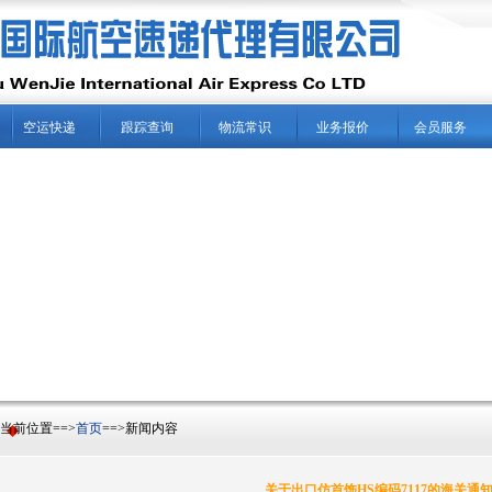
空运快递
跟踪查询
物流常识
业务报价
会员服务
前位置==>
首页
==>新闻内容
关于出口仿首饰HS编码7117的海关通