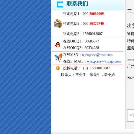
三
咨询电话1：020-
36680069
咨询电话2：020-
86372740
出
咨询电话3：15360013007
速提
特此
在线OICQ1：80605677
在线OICQ2：89334288
服
在线MSN：
wjexpress@msn.com
**
在线E_MAIL：
wjexpress@vip.qq.com
广
投拆电话：（0）15360013007
联系人：王先生，陈先生，唐小姐
20
本