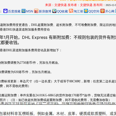
来源：文捷快递
发布者：
文捷快递
发布间：
2025-12-3
：
百度搜藏
MSN
新浪微博
QQ收藏
淘江湖
QQ空间
开心网
快递附加费用变更通告，DHL超重附加费、超长附加费、不可堆叠附加费、限运目的
6年香港DHL快递渠道附加服务费用变动
6年1月开始，DHL Express 有新附加费：不规则包装的货
式都要收钱。
6年香港DHL渠道附加服务费用变动及新增如下：
叠附加费调整为2750港币/件，另加当月燃油。
加费调整为920港币/件，另加当月燃油。
加费标准更新：单边尺寸（任一边长度）大于或等于88CM时，新增：任意第二边长超过7
费，则不需收此费用）
法搬运附加费：单件实重在24.01KG-68KG的货件加收170港币*油/件，货物无法
照片；（注：如已收超长附加费或超重附加费，则不需收此费用，无需叠加收取）