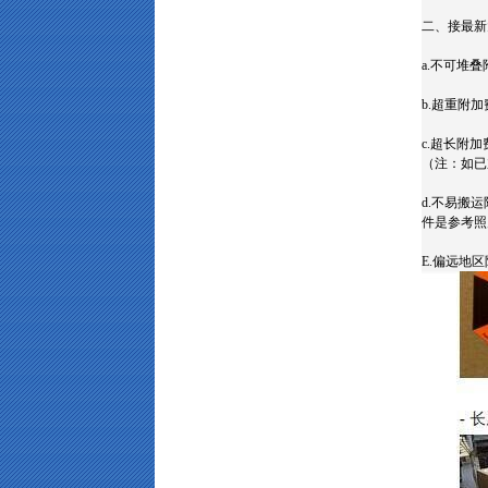
二、接最新
a.不可堆叠
b.超重附加
c.超长附
（注：如已
d.不易搬
件是参考照
E.偏远地区