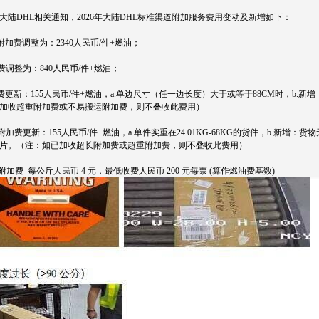
大陆DHL相关通知，2026年大陆DHL标准渠道附加服务费用变动及新增如下：
附加费调整为：2340人民币/件+燃油；
费调整为：840人民币/件+燃油；
加费更新：155人民币/件+燃油，a.单边尺寸（任一边长度）大于或等于88CM时，b.
加收超重附加费或不易搬运附加费，则不叠收此费用）
运附加费更新：155人民币/件+燃油，a.单件实重在24.01KG-68KG的货件，b.
片。（注：如已加收超长附加费或超重附加费，则不叠收此费用）
附加费 每公斤人民币 4 元，最低收费人民币 200 元每票 (算作燃油费基数)