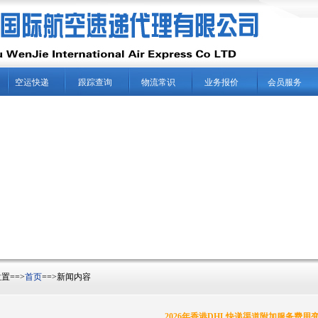
空运快递
跟踪查询
物流常识
业务报价
会员服务
==>
首页
==>新闻内容
2026年香港DHL快递渠道附加服务费用