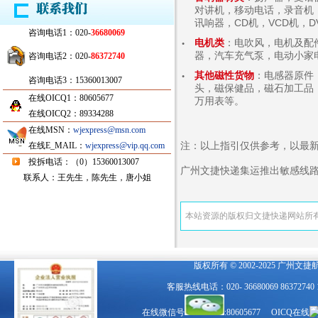
对讲机，移动电话，录音机
讯响器，CD机，VCD机，D
咨询电话1：020-
36680069
电机类
：电吹风，电机及配
●
器，汽车充气泵，电动小家
咨询电话2：020-
86372740
其他磁性货物
：电感器原件
●
咨询电话3：15360013007
头，磁保健品，磁石加工品
在线OICQ1：80605677
万用表等。
在线OICQ2：89334288
在线MSN：
wjexpress@msn.com
注：以上指引仅供参考，以最新
在线E_MAIL：
wjexpress@vip.qq.com
投拆电话：（0）15360013007
广州文捷快递集运推出敏感线路渠道，
联系人：王先生，陈先生，唐小姐
本站资源的版权归文捷快递网站所
版权所有 © 2002-2025 广州文
客服热线电话：020- 36680069 863727
在线微信号
:80605677 OICQ在线