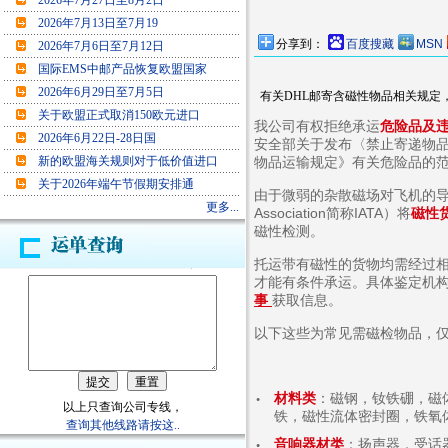
2026年7月27日至8月2日
2026年7月13日至7月19
分享到：
百度搜藏
MSN
2026年7月6日至7月12日
国际EMS中邮产品恢复欧盟国家
2026年6月29日至7月5日
有关DHL邮寄含磁性物品相关规定
关于欧盟正式取消150欧元进口
我公司有权拒绝承运
危险品及
2026年6月22日-28日国
安全部关于发布〈禁止寄递物
新的欧盟海关规则对于低价值进口
物品运输规定》有关危险品的
关于2026年端午节假期安排通
由于微弱的杂散磁场对飞机的导航系统和
更多...
Association简称IATA）将
磁性
磁性检测。
托运带有磁性的货物均需经过
才能有条件承运。具体鉴定机
事
获取信息。
以下这些为常见需磁检物品，
材料类
：磁钢，钕铁硼，磁
●
以上只查询公司专线，
铁，磁性流体密封圈，铁氧
查询其他线路请按这..
音响器材类
：扬声器，受话
●