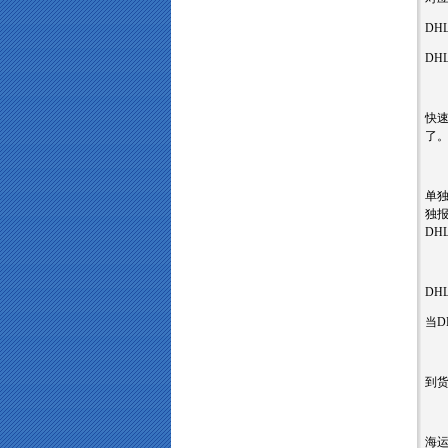
DH
DH
快速
了
单独
独
D
DH
当D
到
海运