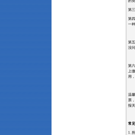
的资
第
第四
一种
第
没
第
上缴
用
温
票
报
常
1.