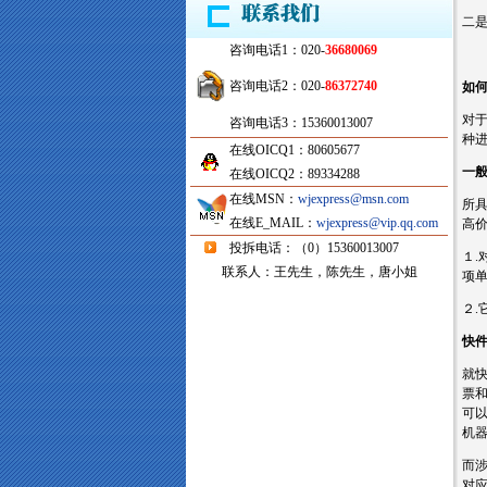
二
咨询电话1：020-
36680069
咨询电话2：020-
86372740
如
对
咨询电话3：15360013007
种
在线OICQ1：80605677
一
在线OICQ2：89334288
在线MSN：
wjexpress@msn.com
所
在线E_MAIL：
wjexpress@vip.qq.com
高
投拆电话：（0）15360013007
１
联系人：王先生，陈先生，唐小姐
项
２
快
就
票
可
机
而
对