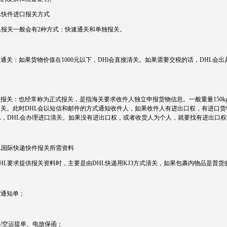
L快件进口报关方式
L报关一般会有2种方式：快速通关和单独报关。
通关：如果货物价值在1000元以下，DHl会直接清关。如果需要交税的话，DHL
。
报关：也经常称为正式报关，是指海关要求收件人独立申报货物信息。一般重量150kg
报关。此时DHL会以短信和邮件的方式通知收件人，如果收件人有进出口权，有进口
HL，DHL会办理进口清关。如果没有进出口权，或者收货人为个人，就要找有进出口
L国际快递快件报关所需资料
HL要求提供报关资料时，主要是由DHL快递用KJ3方式清关，如果包裹内物品是普
货通知单；
/空运提单、电放保函；