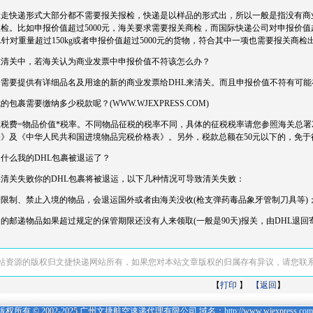
般走快递形式大部分都不需要报关报检，快递是以样品的形式出，所以一般是指没有商
检。比如申报价值超过5000元，海关要求需要报关商检，而国际快递公司对申报价值
L针对重量超过150kg或者申报价值超过5000元的货物，符合其中一项也需要报关商检
 在清关中，若海关认为商业发票中申报价值不符该怎么办？
户需要提供有详细品名及用途的新的商业发票给DHL来清关。而且申报价值不符有可能
 我的包裹需要缴纳多少税款呢？(WWW.WJEXPRESS.COM)
税费=物品价值*税率。不同物品征税的税率不同，具体的征税税率请您参照海关总署20
表》及《中华人民共和国进境物品完税价格表》。另外，税款总额在50元以下的，免于
 为什么我的DHL包裹被退运了？
果清关失败你的DHL包裹将被退运，以下几种情况可导致清关失败：
寄限制、禁止入境的物品，会退运国外或者由海关没收(枪支弹药毒品象牙管制刀具等)
的邮递物品如果超过规定的保管期限还没有人来领取(一般是90天)报关，由DHL退回
站资源的版权归文捷快递网站所有，如果您对本站文章版权的归属存有异议，请您联
【
打印
】
【返回
】
版权所有 © 2002-2025 广州文捷航空速递代理有限公司 域名：http://
www.wjexpress.com