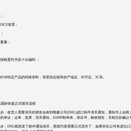
单；
VOICE发票；
同；
报要素；
报检委托书及十位编码 ；
他针对特定产品的特殊资料：享受协定税率的产地证、许可证、3C等。
L国际快递正式报关流程
步：收货人需要清关的朋友会收到敦豪公司(DHL)进口快件清关通知，通知书上会附
的单证：运单，发票，清关通知，H2000制单表，保证书，验收报告，关税交款确认
二步：DHL既然发了邮件通知清关，那就代表需要正式清关了，如果所在公司有进出