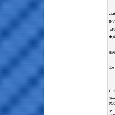
箱
IN
合
申
报关
其
DH
第一
提交
第