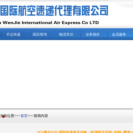
空运快递
跟踪查询
物流常识
业务报价
会员服务
前位置==>
首页
==>新闻内容
2023最全DHL国际快递报关攻略（申请报关流程+材料+费用