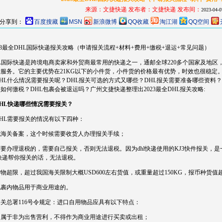
来源：文捷快递
发布者：
文捷快递
发布间：
2023-04-0
分享到：
百度搜藏
MSN
新浪微博
QQ收藏
淘江湖
QQ空间
23最全DHL国际快递报关攻略（申请报关流程+材料+费用+缴税+退运+常见问题）
HL国际快递是跨境电商卖家和外贸商最常用的快递之一，通邮全球220多个国家及地
输服务。它的主要优势在21KG以下的小件货，小件货的价格最有优势，时效也很稳定
HL什么情况需要报关呢？DHL报关可选的方式又哪些？DHL报关需要准备哪些资料？
如何缴税？DHL包裹会被退运吗？广州文捷快递整理出2023最全DHL报关攻略:
HL快递哪些情况需要报关？
HL需要报关的情况有以下四种：
 无海关备案，这个时候需要收货人办理报关手续；
 需要办理退税的，需要自己报关，否则无法退税。因为dhl快递使用的KJ3快件报关
l快递帮你报关的话，无法退税。
 货物超限，超过我国海关限制大概USD600左右货值，或重量超过150KG，报币种货值超
 包裹内物品用于商业用途的。
关总署116号令规定：进口自用物品应具有以下特点：
用属于非为出售营利，不得作为商业用途进行买卖或出租；