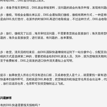
料寄给DHL，DHL会办理进口清关。
三步：准备齐报关资料后，DHL就会审核资料，没问题的就会向海关申报，发现有问
步：缴税。等税金金额出来以后，DHL会通知我们缴税，缴税有两种方式，一种是将缴
是由DHL先行垫付，在派件的时候DHL再进行收取税金，不过这种方式，DHL会收
五步：放行。缴税完了以后，海关审结没问题，不需要查货就会直接放行；海关觉得货
问题的，海关会直接放货，进行派送。有问题的，改单重报。
六步：收货。清关流程结束后，由DHL国际快递继续转运到下一站分拨中心，分配至目
税的方式是选择第二种的，需要把税金给到DHL派送人员。另外，因为货物清关期间是
，至于收费标准，DHL之前发的进口快件清关通知上会写明。
馨提示：如果收货人所在公司没有进出口权，又或者收货人是个人，就需要找一家有进
，快递单扫描件即可。流程就是DHL来收货，把货物送到机场监管仓库后会出运单，
关，放行后送回仓库，仓库即可安排货物转运上飞机。
见问题解答
 所有的DHL快递需要报关报检吗？