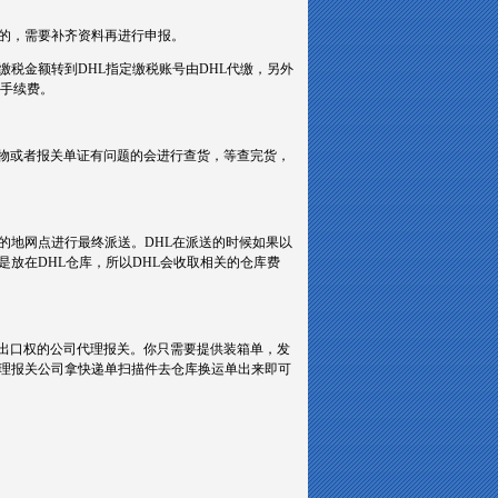
题的，需要补齐资料再进行申报。
税金额转到DHL指定缴税账号由DHL代缴，另外
取手续费。
物或者报关单证有问题的会进行查货，等查完货，
的地网点进行最终派送。DHL在派送的时候如果以
放在DHL仓库，所以DHL会收取相关的仓库费
出口权的公司代理报关。你只需要提供装箱单，发
代理报关公司拿快递单扫描件去仓库换运单出来即可