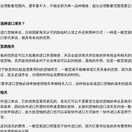
是合理数量范围内，通常量不大，不能全部为单一品种规格，超出合理数量范围需要正
何选择进口清关？
于进口货物来说，目前国家海关认可的除临时入境之外还有两种方式：一种是一般贸易
进口形式来说，都具有各自的优势。
般贸易报关
具备的优势是可以大批量的进口所需物资，并且会提供海关所征收的所有税金和相关的
价值货物。其所提供的税金对于企业来说可以起到抵税，退税的作用。但是一般贸易进
.对于散货和比较急需要用到的货物而言，一般贸易不能够体现它所具备的优势。因为首
单证，批文必须齐全，办理的时间会花费很长的时间)。
.它要求进口货物必须单独使用拖车单独报关入口，这样就会造成进口货物的成本的提
件报关
快件进口来说，它的优势是显而易见的。首先它可以不需要货主提供货物的单证及相关
和装箱单，因此快件进口所需时间和速度都比较快，从接到货物到进口清关至内地一般
以分批申报进口，故大批货物的进口也可以采取快件进口方式操作！快件进口多适用于:
器等。
涉及到清关的费用，一般贸易进口明显高于快件进口的。因为它要求征收的所有费用和
应的发票和税金证明。