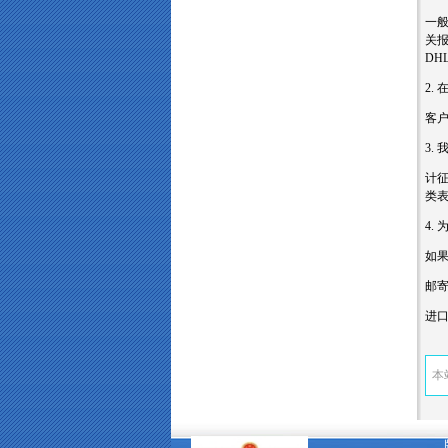
一
关报
DH
2.
客
3.
计征
类
4.
如
邮
进口
本