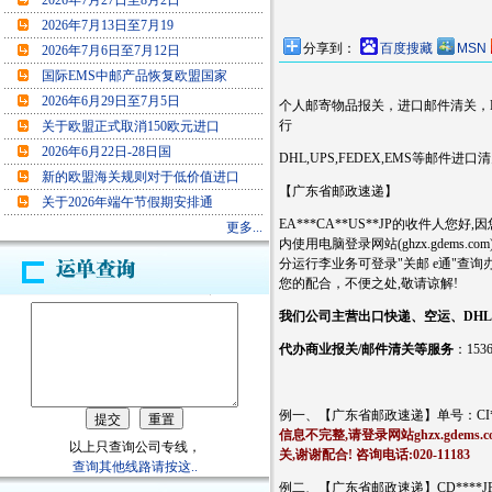
2026年7月27日至8月2日
2026年7月13日至7月19
分享到：
百度搜藏
MSN
2026年7月6日至7月12日
国际EMS中邮产品恢复欧盟国家
2026年6月29日至7月5日
个人邮寄物品报关，进口邮件清关，EM
行
关于欧盟正式取消150欧元进口
2026年6月22日-28日国
DHL,UPS,FEDEX,EMS等邮
新的欧盟海关规则对于低价值进口
【广东省邮政速递】
关于2026年端午节假期安排通
EA***CA**US**JP的收件人
更多...
内使用电脑登录网站(ghzx.gdem
分运行李业务可登录"关邮 e通"查
您的配合，不便之处,敬请谅解!
我们公司主营出口快递、空运、DHL
代办商业报关/邮件清关等服务
：153
例一、【广东省邮政速递】单号：CI****JP ,
信息不完整,请登录网站ghzx.gde
以上只查询公司专线，
关,谢谢配合! 咨询电话:020-11183
查询其他线路请按这..
例二、【广东省邮政速递】CD****