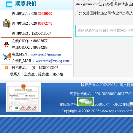
ghzx.gdems.com进行办理,具体请点击
广州文捷国际快递公司:专业代办私人
咨询电话1：020-
36680069
咨询电话2：020-
86372740
本站资源的版权归文捷快递网站所
咨询电话3：15360013007
在线OICQ1：80605677
在线OICQ2：89334288
在线MSN：
wjexpress@msn.com
在线E_MAIL：
wjexpress@vip.qq.com
投拆电话：（0）15360013007
联系人：王先生，陈先生，唐小姐
版权所有 © 2002-2025 广州文
客服热线电话：020- 36680069 863727
在线微信号
:80605677 OICQ在线
www.wjexpress.com
Copyright © 2002-2025