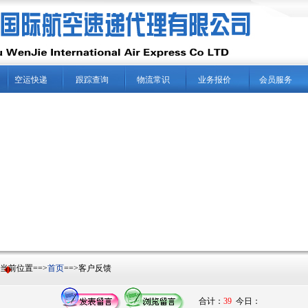
空运快递
跟踪查询
物流常识
业务报价
会员服务
前位置==>
首页
==>客户反馈
合计：
39
今日：