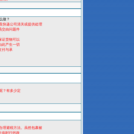
么做？
及快递公司清关或提供处理
函交由问题件
保证货物可以
由此产生一切
支付与承
呢？有多少定
合理避税方法。虽然包裹被
生临时行的政