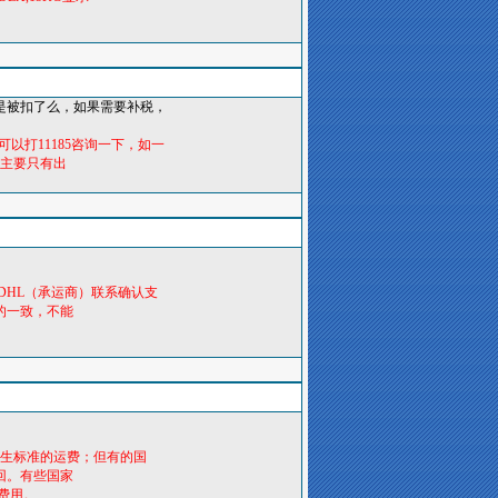
是被扣了么，如果需要补税，
以打11185咨询一下，如一
司主要只有出
DHL（承运商）联系确认支
的一致，不能
。
产生标准的运费；但有的国
回。有些国家
费用。