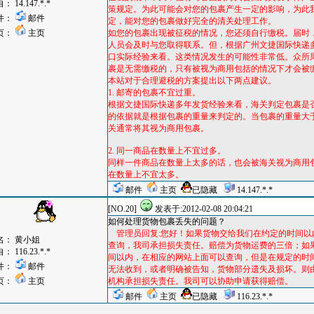
自：
14.147.*.*
策规定。为此可能会对您的包裹产生一定的影响，为此
件：
邮件
定，能对您的包裹做好完全的清关处理工作。
页：
主页
如您的包裹出现被征税的情况，您还须自行缴税。届时
人员会及时与您取得联系。但，根据广州文捷国际快递
口实际经验来看。这类情况发生的可能性非常低。众所
裹是无需缴税的，只有被视为商用包括的情况下才会被
本站对于合理避税的方案提出以下两点建议。
1. 邮寄的包裹不宜过重。
根据文捷国际快递多年发货经验来看，海关判定包裹是
的依据就是根据包裹的重量来判定的。当包裹的重量大于
关通常将其视为商用包裹。
2. 同一商品在数量上不宜过多。
同样一件商品在数量上太多的话，也会被海关视为商用
在数量上不宜太多。
邮件
主页
已隐藏
14.147.*.*
[NO.20]
发表于:2012-02-08 20:04:21
如何处理货物包裹丢失的问题？
管理员回复:您好！如果货物交给我们在约定的时间以
名：
黄小姐
查询，我司承担损失责任。赔偿为货物运费的三倍；如
自：
116.23.*.*
间以内，在相应的网站上面可以查询，但是在规定的时
件：
邮件
无法收到，或者明确被告知，货物部分遗失及损坏。则
页：
主页
机构承担损失责任。我司可以协助申请获得赔偿。
邮件
主页
已隐藏
116.23.*.*