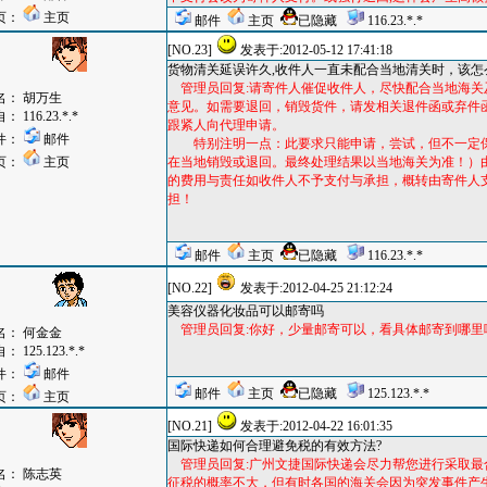
页：
主页
邮件
主页
已隐藏
116.23.*.*
[NO.23]
发表于:2012-05-12 17:41:18
货物清关延误许久,收件人一直未配合当地清关时，该怎
管理员回复:请寄件人催促收件人，尽快配合当地海关
名：
胡万生
意见。如需要退回，销毁货件，请发相关退件函或弃件
自：
116.23.*.*
跟紧人向代理申请。
件：
邮件
特别注明一点：此要求只能申请，尝试，但不一定
页：
主页
在当地销毁或退回。最终处理结果以当地海关为准！）
的费用与责任如收件人不予支付与承担，概转由寄件人
担！
邮件
主页
已隐藏
116.23.*.*
[NO.22]
发表于:2012-04-25 21:12:24
美容仪器化妆品可以邮寄吗
管理员回复:你好，少量邮寄可以，看具体邮寄到哪里
名：
何金金
自：
125.123.*.*
件：
邮件
邮件
主页
已隐藏
125.123.*.*
页：
主页
[NO.21]
发表于:2012-04-22 16:01:35
国际快递如何合理避免税的有效方法?
管理员回复:广州文捷国际快递会尽力帮您进行采取最
名：
陈志英
征税的概率不大，但有时各国的海关会因为突发事件产