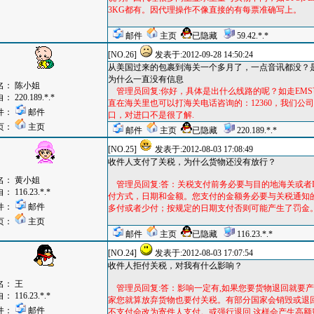
3KG都有。因代理操作不像直接的有每票准确写上。
邮件
主页
已隐藏
59.42.*.*
[NO.26]
发表于:2012-09-28 14:50:24
从美国过来的包裹到海关一个多月了，一点音讯都没？
为什么一直没有信息
名：
陈小姐
管理员回复:你好，具体是出什么线路的呢？如走EMS可
自：
220.189.*.*
直在海关里也可以打海关电话咨询的：12360，我们公
件：
邮件
口，对进口不是很了解.
页：
主页
邮件
主页
已隐藏
220.189.*.*
[NO.25]
发表于:2012-08-03 17:08:49
收件人支付了关税，为什么货物还没有放行？
名：
黄小姐
管理员回复:答：关税支付前务必要与目的地海关或者
自：
116.23.*.*
付方式，日期和金额。您支付的金额务必要与关税通知
件：
邮件
多付或者少付；按规定的日期支付否则可能产生了罚金
页：
主页
邮件
主页
已隐藏
116.23.*.*
[NO.24]
发表于:2012-08-03 17:07:54
收件人拒付关税，对我有什么影响？
名：
王
管理员回复:答：影响一定有,如果您要货物退回就要
自：
116.23.*.*
家您就算放弃货物也要付关税。有部分国家会销毁或退
件：
邮件
不支付会改为寄件人支付。或强行退回,这样会产生高额