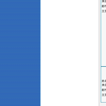
来
邮
主
姓
来
邮
主