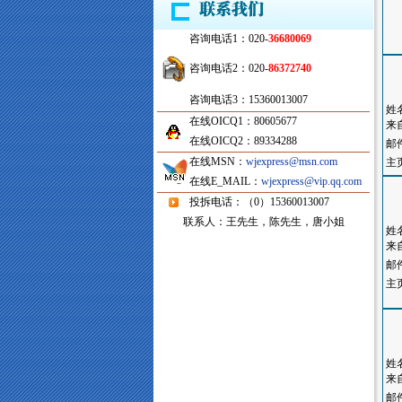
咨询电话1：020-
36680069
咨询电话2：020-
86372740
咨询电话3：15360013007
姓
在线OICQ1：80605677
来
在线OICQ2：89334288
邮
在线MSN：
wjexpress@msn.com
主
在线E_MAIL：
wjexpress@vip.qq.com
投拆电话：（0）15360013007
联系人：王先生，陈先生，唐小姐
姓
来
邮
主
姓
来
邮