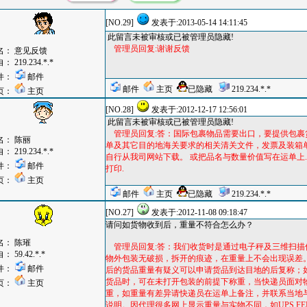
[NO.29]
发表于:2013-05-14 14:11:45
此留言未被审核或已被管理员隐藏!
管理员回复:谢谢反馈
名：
意见反馈
自：
219.234.*.*
件：
邮件
邮件
主页
已隐藏
219.234.*.*
页：
主页
[NO.28]
发表于:2012-12-17 12:56:01
此留言未被审核或已被管理员隐藏!
管理员回复:答：国际包裹物品需要出口，要提供包裹
名：
陈丽
单及其它目的地海关要求的相关清关文件，发票及装箱
自：
219.234.*.*
自行从我司网站下载。 或把品名与数量价值写在运单上
件：
邮件
打印.
页：
主页
邮件
主页
已隐藏
219.234.*.*
[NO.27]
发表于:2012-11-08 09:18:47
请问如货物收到后，重量不符合怎么办？
名：
陈璀
管理员回复:答：我们收货时是通过电子秤及三维扫描
自：
59.42.*.*
物外包装无破损，拆开的痕迹，在重量上不会出现误差
件：
邮件
后的货品重量有疑义可以申请货品到达目地的后复称；
货品时，可在未打开包装的前提下称重，当快递员面对
页：
主页
重，如重量有差异请快递员在运单上备注，并联系当地
说明。因代理很多网上显示重量与实物不同，如UPS,FEDE