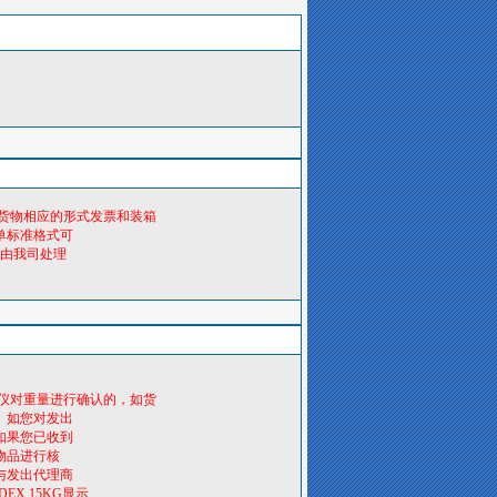
货物相应的形式发票和装箱
单标准格式可
.由我司处理
仪对重量进行确认的，如货
。如您对发出
如果您已收到
物品进行核
与发出代理商
X,15KG显示