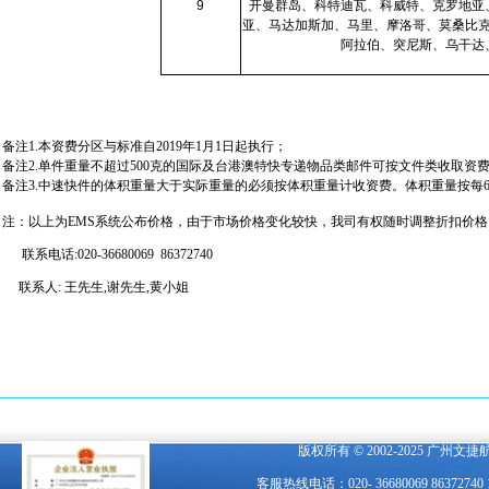
9
开曼群岛、科特迪瓦、科威特、克罗地亚
亚、马达加斯加、马里、摩洛哥、莫桑比
阿拉伯、突尼斯、乌干达
备注1.本资费分区与标准自2019年1月1日起执行；
备注2.单件重量不超过500克的国际及台港澳特快专递物品类邮件可按文件类收取资
备注3.中速快件的体积重量大于实际重量的必须按体积重量计收资费。体积重量按每60
注：以上为EMS系统公布价格，由于市场价格变化较快，我司有权随时调整折扣价格，请
联系电话:020-36680069 86372740
联系人: 王先生,谢先生,黄小姐
版权所有 © 2002-2025 广州文
客服热线电话：020- 36680069 863727