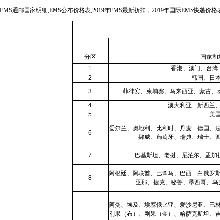
EMS通邮国家明细,EMS公布价格表,2019年EMS最新折扣，2019年国际EMS快递价
分区
国家和
1
香港、澳门、台湾
2
韩国、日
3
菲律宾、柬埔寨、马来西亚、蒙古、
4
澳大利亚、新西兰
5
美
爱尔兰、奥地利、比利时、丹麦、德国、
6
挪威、葡萄牙、瑞典、瑞士、
7
巴基斯坦、老挝、尼泊尔、孟加
阿根廷、阿联酋、巴拿马、巴西、白俄罗
8
亚那、捷克、秘鲁、墨西哥、乌
阿曼、埃及、埃塞俄比亚、爱沙尼亚、巴
刚果（布）、刚果（金）、哈萨克斯坦、